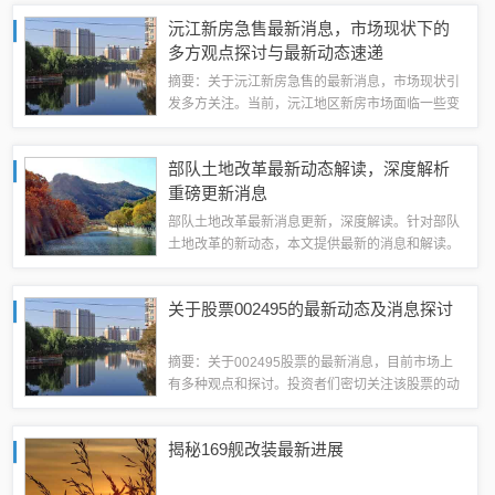
通过该网站了解招聘信息，并投递个人简历。这是
沅江新房急售最新消息，市场现状下的
一个良好的机会，为女性人才提供了展示自己...
多方观点探讨与最新动态速递
摘要：关于沅江新房急售的最新消息，市场现状引
发多方关注。当前，沅江地区新房市场面临一些变
化，各方观点不一。一些卖家急于出售房产，而买
家则持观望态度。市场趋势、房价走势以及购房政
部队土地改革最新动态解读，深度解析
策等因素均对沅江新房市场产生影响。具体消...
重磅更新消息
部队土地改革最新消息更新，深度解读。针对部队
土地改革的新动态，本文提供最新的消息和解读。
内容涵盖改革进展、政策调整等方面，旨在为读者
提供全面的了解。此次改革对于部队土地管理和利
关于股票002495的最新动态及消息探讨
用将产生重要影响。部队土地改革背景随着国...
摘要：关于002495股票的最新消息，目前市场上
有多种观点和探讨。投资者们密切关注该股票的动
态，包括其价格走势、公司业绩、行业趋势等相关
因素。目前暂无确切的官方消息公布，但市场对其
揭秘169舰改装最新进展
未来发展充满期待。投资者需谨慎判断，...