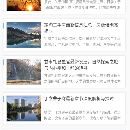
摘要：关于中国海军舰艇改装最新进展，目前关于
169舰的改装工作正在稳步推进中。目前尚未有详
细的公开报道披露具体的改装细节和最新进展，但
相信随着工作的深入，将会有更多信息陆续公布。
定陶二手房最新信息汇总，房源璀璨亮
此次改装将进一步提升该舰的作战能力和性...
相✨
定陶二手房最新信息：提供最新的定陶地区二手房
源信息，包括房屋类型、价格、面积、户型等详细
数据。信息全面、实时更新，为您的购房决策提供
有力支持。您可以轻松找到心仪的房源，享受便捷
甘肃礼县盐官最新发展，自然探索之旅
的购房服务。✨🏠（字数控制在规定范围内。...
与内心平和宁静的追寻
甘肃礼县盐官地区正迎来最新发展，成为自然探索
之旅的热门目的地。这里的发展以引领自然体验为
主，让游客在探寻自然之美的同时，寻找内心的平
和宁静。盐官地区以其独特的自然风光和深厚的文
丁念曹子骞最新章节深度解析与探讨
化底蕴，吸引着越来越多的游客前来体验。我...
摘要：丁念曹子骞最新章节深度解析与探讨。通过
阅读丁念曹子骞的最新章节，读者可以了解到最新
的故事进展和人物动态。本文将从多个角度对最新